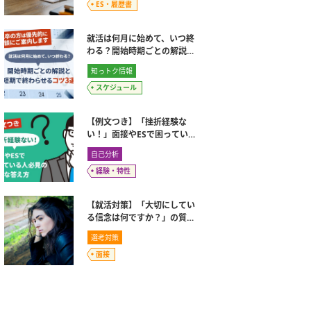
ES・履歴書
就活は何月に始めて、いつ終
わる？開始時期ごとの解説と
短期で終わらせるコツ3選
知っトク情報
スケジュール
【例文つき】「挫折経験な
い！」面接やESで困っている
人必見の上手な答え方
自己分析
経験・特性
【就活対策】「大切にしてい
る信念は何ですか？」の質問
意図と回答方法
選考対策
面接