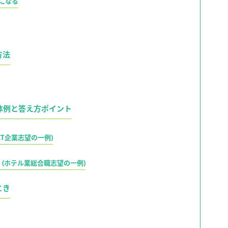
になる
方法
体例と答え方ポイント
IT企業志望の一例)
(ホテル業総合職志望の一例)
とき