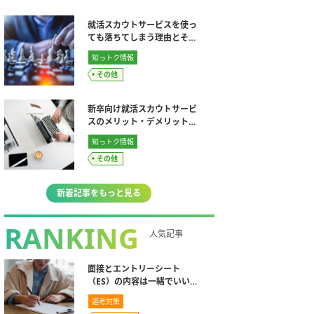
就活スカウトサービスを使っ
ても落ちてしまう理由とその
対策方法
知っトク情報
その他
新卒向け就活スカウトサービ
スのメリット・デメリットな
ど使い方まとめ【完全版】
知っトク情報
その他
新着記事をもっと見る
RANKING
人気記事
面接とエントリーシート
（ES）の内容は一緒でいいの
か？違うことを伝えるのは
選考対策
NG？