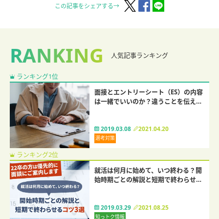
この記事をシェアする→
RANKING
人気記事ランキング
ランキング1位
面接とエントリーシート（ES）の内容
は一緒でいいのか？違うことを伝える
のはNG？
2019.03.08
2021.04.20
選考対策
ランキング2位
就活は何月に始めて、いつ終わる？開
始時期ごとの解説と短期で終わらせる
コツ3選
2019.03.29
2021.08.25
知っトク情報