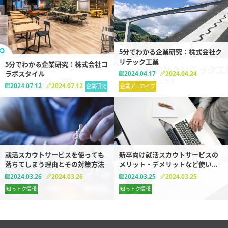
5分でわかる企業研究：株式会社ク
リテック工業
5分でわかる企業研究：株式会社コ
ラボスタイル
2024.04.17
2024.04.24
2024.07.12
2024.07.12
企業研究
企業アーカイブ
就活スカウトサービスを使っても
新卒向け就活スカウトサービスの
落ちてしまう理由とその対策方法
メリット・デメリットなど使い方
まとめ【完全版】
2024.03.26
2024.03.26
2024.03.25
2024.03.25
知っトク情報
知っトク情報