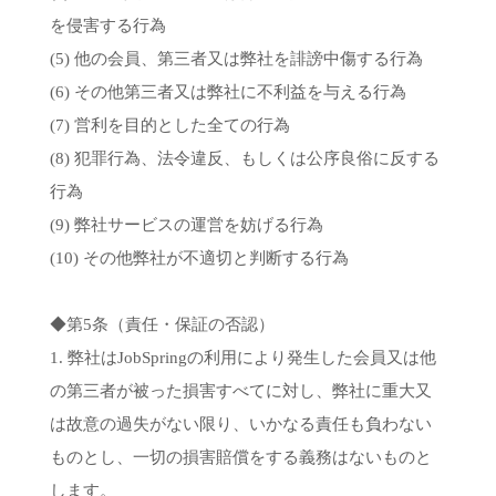
を侵害する行為
(5) 他の会員、第三者又は弊社を誹謗中傷する行為
(6) その他第三者又は弊社に不利益を与える行為
(7) 営利を目的とした全ての行為
(8) 犯罪行為、法令違反、もしくは公序良俗に反する
行為
(9) 弊社サービスの運営を妨げる行為
(10) その他弊社が不適切と判断する行為
◆第5条（責任・保証の否認）
1. 弊社はJobSpringの利用により発生した会員又は他
の第三者が被った損害すべてに対し、弊社に重大又
は故意の過失がない限り、いかなる責任も負わない
ものとし、一切の損害賠償をする義務はないものと
します。