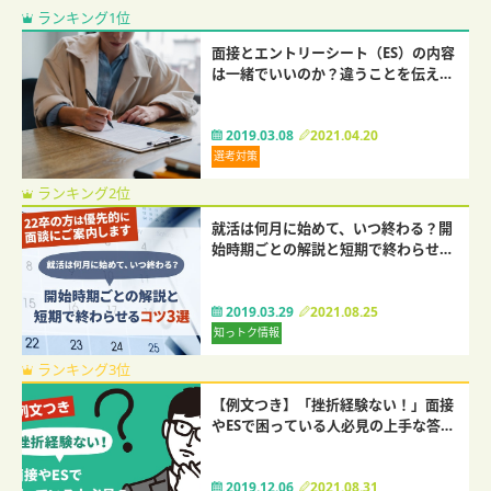
ランキング1位
面接とエントリーシート（ES）の内容
は一緒でいいのか？違うことを伝える
のはNG？
2019.03.08
2021.04.20
選考対策
ランキング2位
就活は何月に始めて、いつ終わる？開
始時期ごとの解説と短期で終わらせる
コツ3選
2019.03.29
2021.08.25
知っトク情報
ランキング3位
【例文つき】「挫折経験ない！」面接
やESで困っている人必見の上手な答え
方
2019.12.06
2021.08.31