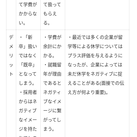
て学費が
て扱って
かからな
もらえ
い。
る。
デ
・「新
・学費が
・最近では多くの企業が留
メ
卒」扱い
余計にか
学等による休学については
リ
ではなく
かる。
プラス評価を与えるように
ッ
「既卒」
・就職留
なったが、企業によっては
ト
となって
年が理由
未だ休学をネガティブに捉
しまう。
であると
えることがある(面接での伝
・採用者
ネガティ
え方が何より重要)。
からはネ
ブなイメ
ガティブ
ージに繋
なイメー
がってし
ジを持た
まう。