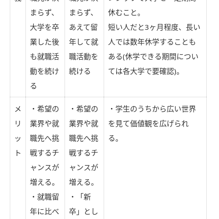
まらず、
まらず、
休むこと。
大学を卒
あえて留
短い人だと3ヶ月程度、長い
業した後
年して就
人では数年休学することも
も就職活
職活動を
ある(休学できる期間につい
動を続け
続ける
ては各大学で要確認)。
る
メ
・希望の
・希望の
・学生のうちから広い世界
リ
業界や就
業界や就
を見て価値観を広げられ
ッ
職先へ挑
職先へ挑
る。
ト
戦するチ
戦するチ
ャンスが
ャンスが
増える。
増える。
・就職留
・「新
年に比べ
卒」とし