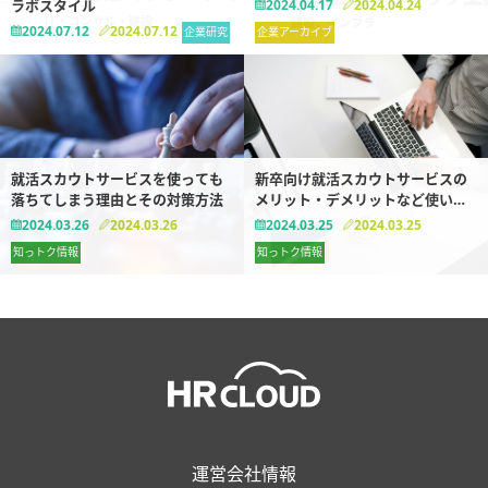
ラボスタイル
2024.04.17
2024.04.24
2024.07.12
2024.07.12
企業研究
企業アーカイブ
就活スカウトサービスを使っても
新卒向け就活スカウトサービスの
落ちてしまう理由とその対策方法
メリット・デメリットなど使い方
まとめ【完全版】
2024.03.26
2024.03.26
2024.03.25
2024.03.25
知っトク情報
知っトク情報
運営会社情報