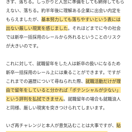
きず、落ちる。しっかりと入念に準備をしても納得してもら
えない、落ちる。約半年後に理解ある企業に出会い内定を
もらえましたが、
基本努力しても落ちやすいという表には
出ない厳しい現実を感じました
。それほどまでに今の社会
では新卒一括採用のレールから外れるということのリスク
が大きいのです。
これに対して、就職留年をした人は新卒の扱いになるため
新卒一括採用のレール上には乗ることができます。ですが
これまでの遍歴について尋ねられた際、
就職活動だけが理
由で留年をしていると分かれば「ポテンシャルが少ない」
という評判を払拭できません
。就職留年の場合も就職浪人
と同様、厳しい現実を突きつけられてしまいます。
いざ再チャレンジと本人が意気込むことは大事ですが、
貼