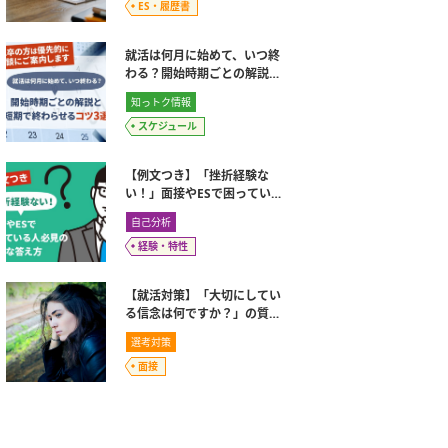
ES・履歴書
就活は何月に始めて、いつ終
わる？開始時期ごとの解説と
短期で終わらせるコツ3選
知っトク情報
スケジュール
【例文つき】「挫折経験な
い！」面接やESで困っている
人必見の上手な答え方
自己分析
経験・特性
【就活対策】「大切にしてい
る信念は何ですか？」の質問
意図と回答方法
選考対策
面接