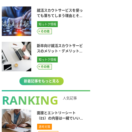
就活スカウトサービスを使っ
ても落ちてしまう理由とその
対策方法
知っトク情報
その他
新卒向け就活スカウトサービ
スのメリット・デメリットな
ど使い方まとめ【完全版】
知っトク情報
その他
新着記事をもっと見る
RANKING
人気記事
面接とエントリーシート
（ES）の内容は一緒でいいの
か？違うことを伝えるのは
選考対策
NG？